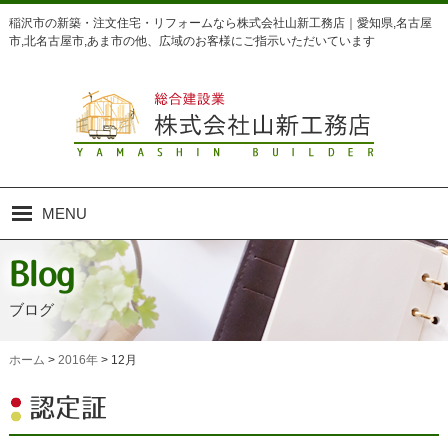
稲沢市の新築・注文住宅・リフォームなら株式会社山新工務店｜愛知県,名古屋
市,北名古屋市,あま市の他、広域のお客様にご指示いただいています
MENU
Home
Blog
ホーム
ブログ
Concept
山新の家づくり
ホーム
>
2016年
>
12月
Business
認定証
業務内容