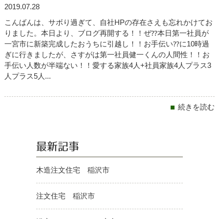
2019.07.28
Works
施工事例
こんばんは、サボり過ぎて、自社HPの存在さえも忘れかけてお
りました。本日より、ブログ再開する！！ぜ⁇本日第一社員が
Staff
一宮市に新築完成したおうちに引越し！！お手伝い⁇に10時過
スタッフ紹介
ぎに行きましたが、さすがは第一社員健一くんの人間性！！お
手伝い人数が半端ない！！愛する家族4人+社員家族4人プラス3
About Us
人プラス5人...
会社概要
Contact
続きを読む
お問い合わせ
最新記事
木造注文住宅 稲沢市
注文住宅 稲沢市