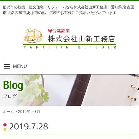
稲沢市の新築・注文住宅・リフォームなら株式会社山新工務店｜愛知県,名古屋
市,北名古屋市,あま市の他、広域のお客様にご指示いただいています
MENU
Home
Blog
ホーム
ブログ
Concept
山新の家づくり
ホーム
>
2019年
>
7月
Business
2019.7.28
業務内容