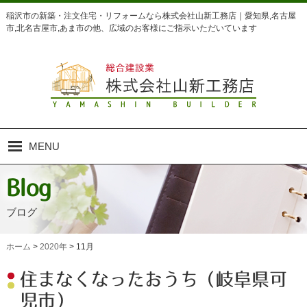
稲沢市の新築・注文住宅・リフォームなら株式会社山新工務店｜愛知県,名古屋
市,北名古屋市,あま市の他、広域のお客様にご指示いただいています
MENU
Home
Blog
ホーム
ブログ
Concept
山新の家づくり
ホーム
>
2020年
>
11月
Business
住まなくなったおうち（岐阜県可
業務内容
児市）