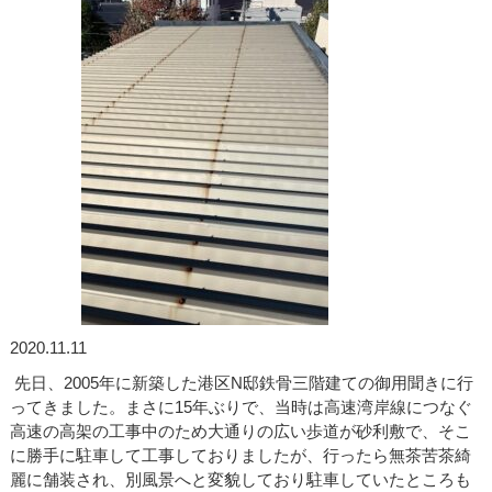
2020.11.11
先日、2005年に新築した港区N邸鉄骨三階建ての御用聞きに行
ってきました。まさに15年ぶりで、当時は高速湾岸線につなぐ
高速の高架の工事中のため大通りの広い歩道が砂利敷で、そこ
に勝手に駐車して工事しておりましたが、行ったら無茶苦茶綺
麗に舗装され、別風景へと変貌しており駐車していたところも